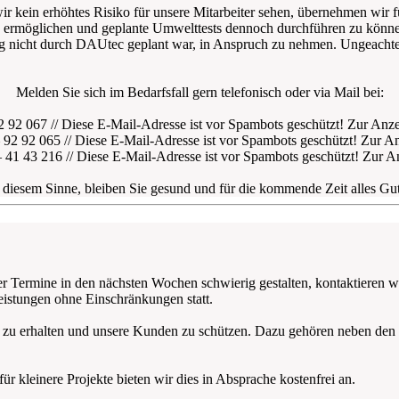
wir kein erhöhtes Risiko für unsere Mitarbeiter sehen, übernehmen wir 
zu ermöglichen und geplante Umwelttests dennoch durchführen zu können
ing nicht durch DAUtec geplant war, in Anspruch zu nehmen. Ungeachtet
Melden Sie sich im Bedarfsfall gern telefonisch oder via Mail bei:
2 92 067 //
Diese E-Mail-Adresse ist vor Spambots geschützt! Zur Anzei
 92 92 065 //
Diese E-Mail-Adresse ist vor Spambots geschützt! Zur Anz
– 41 43 216 //
Diese E-Mail-Adresse ist vor Spambots geschützt! Zur An
 diesem Sinne, bleiben Sie gesund und für die kommende Zeit alles Gu
er Termine in den nächsten Wochen schwierig gestalten, kontaktieren w
eistungen ohne Einschränkungen statt.
zu erhalten und unsere Kunden zu schützen. Dazu gehören neben den 
r kleinere Projekte bieten wir dies in Absprache kostenfrei an.