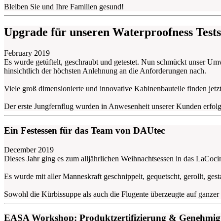
Bleiben Sie und Ihre Familien gesund!
Upgrade für unseren Waterproofness Test
February 2019
Es wurde getüftelt, geschraubt und getestet. Nun schmückt unser Um
hinsichtlich der höchsten Anlehnung an die Anforderungen nach.
Viele groß dimensionierte und innovative Kabinenbauteile finden jetz
Der erste Jungfernflug wurden in Anwesenheit unserer Kunden erfolgr
Ein Festessen für das Team von DAUtec
December 2019
Dieses Jahr ging es zum alljährlichen Weihnachtsessen in das LaCocin
Es wurde mit aller Manneskraft geschnippelt, gequetscht, gerollt, ge
Sowohl die Kürbissuppe als auch die Flugente überzeugte auf ganze
EASA Workshop: Produktzertifizierung & Genehmig